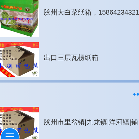
胶州大白菜纸箱，1586423432
出口三层瓦楞纸箱
胶州市